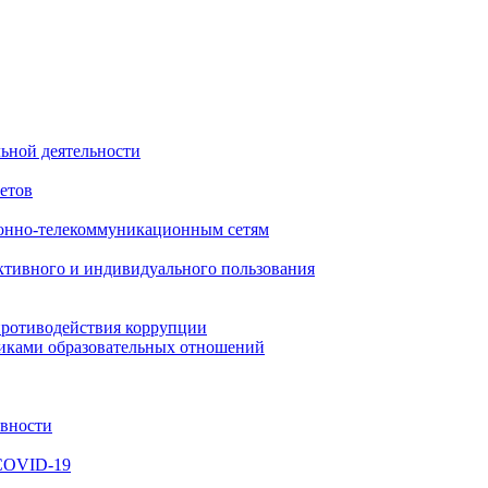
ьной деятельности
етов
онно-телекоммуникационным сетям
ктивного и индивидуального пользования
противодействия коррупции
никами образовательных отношений
ивности
 COVID-19