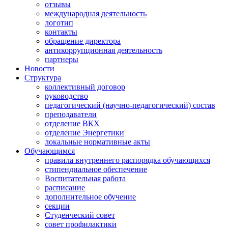
отзывы
международная деятельность
логотип
контакты
обращение директора
антикоррупционная деятельность
партнеры
Новости
Структура
коллективный договор
руководство
педагогический (научно-педагогический) состав
преподаватели
отделение ВКХ
отделение Энергетики
локальные нормативные акты
Обучающимся
правила внутреннего распорядка обучающихся
стипендиальное обеспечение
Воспитательная работа
расписание
дополнительное обучение
секции
Студенческий совет
совет профилактики