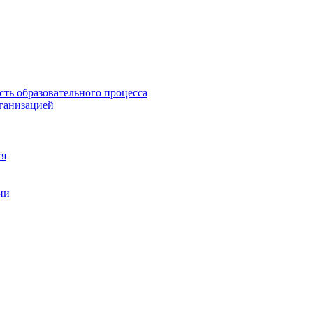
сть образовательного процесса
рганизацией
ся
ии