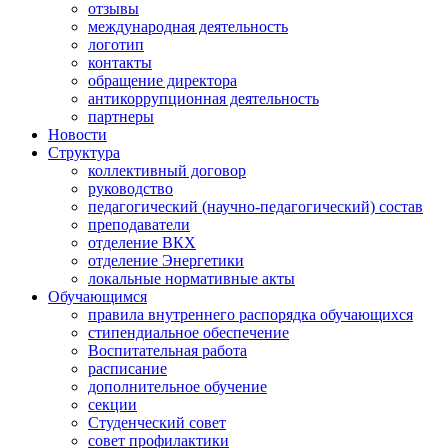
отзывы
международная деятельность
логотип
контакты
обращение директора
антикоррупционная деятельность
партнеры
Новости
Структура
коллективный договор
руководство
педагогический (научно-педагогический) состав
преподаватели
отделение ВКХ
отделение Энергетики
локальные нормативные акты
Обучающимся
правила внутреннего распорядка обучающихся
стипендиальное обеспечение
Воспитательная работа
расписание
дополнительное обучение
секции
Студенческий совет
совет профилактики