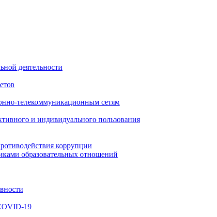
ьной деятельности
етов
онно-телекоммуникационным сетям
ктивного и индивидуального пользования
противодействия коррупции
никами образовательных отношений
ивности
 COVID-19