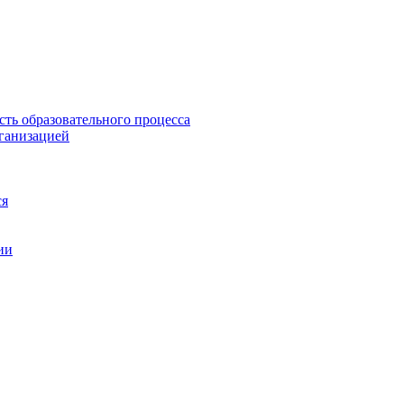
сть образовательного процесса
рганизацией
ся
ии